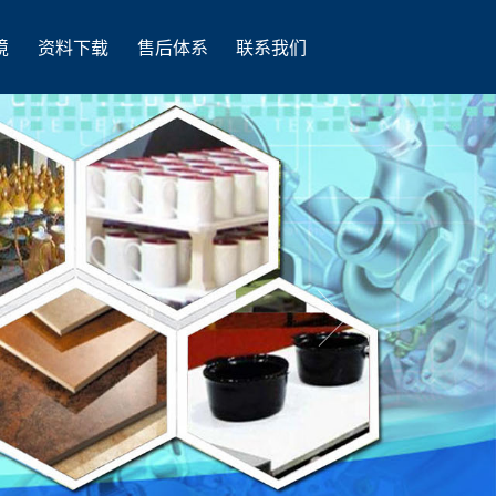
境
资料下载
售后体系
联系我们