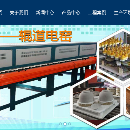
页
关于我们
新闻中心
产品中心
工程案例
生产环