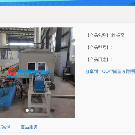
【产品名称】:推板窑
【产品型号】:
【产品用途】:
分享到：
QQ空间
新浪微博
程案例
售后服务