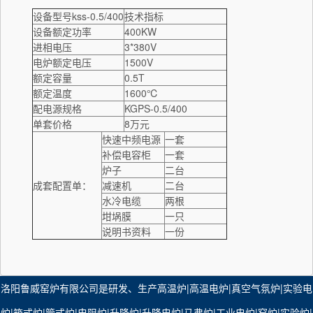
设备型号kss-0.5/400
技术指标
设备额定功率
400KW
进相电压
3*380V
电炉额定电压
1500V
额定容量
0.5T
额定温度
1600℃
配电源规格
KGPS-0.5/400
单套价格
8万元
快速中频电源
一套
补偿电容柜
一套
炉子
二台
成套配置单：
减速机
二台
水冷电缆
两根
坩埚膜
一只
说明书资料
一份
洛阳鲁威窑炉有限公司是研发、生产
高温炉
|
高温电炉
|
真空气氛炉
|​
实验电
炉
|
箱式炉
|
管式炉
|
电阻炉
|
升降炉
|
升降电炉
|
马弗炉
|
工业电炉
|
窑炉
|​
实验炉
|​